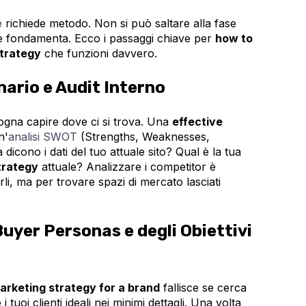
e
richiede metodo. Non si può saltare alla fase
le fondamenta. Ecco i passaggi chiave per
how to
strategy
che funzioni davvero.
enario e Audit Interno
sogna capire dove ci si trova. Una
effective
n'
analisi SWOT
(Strengths, Weaknesses,
dicono i dati del tuo attuale sito? Qual è la tua
trategy
attuale? Analizzare i competitor è
i, ma per trovare spazi di mercato lasciati
Buyer Personas e degli Obiettivi
marketing strategy for a brand
fallisce se cerca
 i tuoi clienti ideali nei minimi dettagli. Una volta