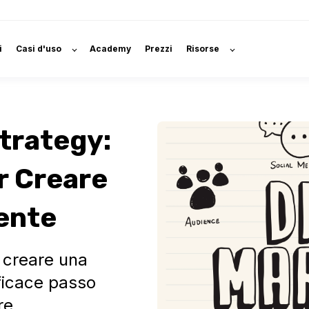
i
Casi d'uso
Academy
Prezzi
Risorse
Strategy:
r Creare
ente
 creare una
fficace passo
re.