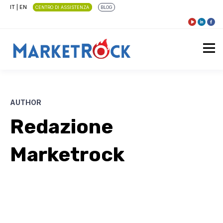
IT
|
EN
CENTRO DI ASSISTENZA
BLOG
AUTHOR
Redazione
Marketrock