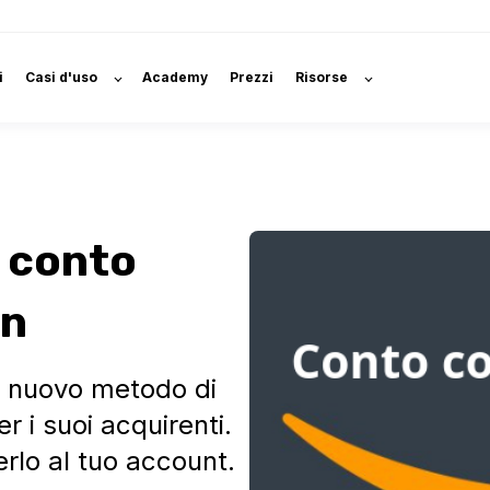
i
Casi d'uso
Academy
Prezzi
Risorse
 conto
on
il nuovo metodo di
 i suoi acquirenti.
rlo al tuo account.