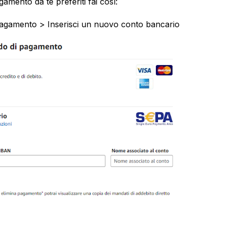
amento da te preferiti fai così:
 pagamento > Inserisci un nuovo conto bancario