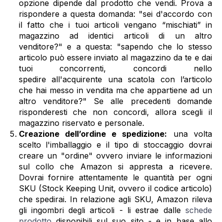
opzione dipende dal prodotto che vendi. Prova a
rispondere a questa domanda: "sei d'accordo con
il fatto che i tuoi articoli vengano “mischiati” in
magazzino ad identici articoli di un altro
venditore?" e a questa: "sapendo che lo stesso
articolo può essere inviato al magazzino da te e dai
tuoi concorrenti, concordi nello
spedire all'acquirente una scatola con l’articolo
che hai messo in vendita ma che appartiene ad un
altro venditore?" Se alle precedenti domande
risponderesti che non concordi, allora scegli il
magazzino riservato e personale.
Creazione dell’ordine e spedizione:
una volta
scelto l'imballaggio e il tipo di stoccaggio dovrai
creare un "ordine" ovvero inviare le informazioni
sul collo che Amazon si appresta a ricevere.
Dovrai fornire attentamente le quantità per ogni
SKU (Stock Keeping Unit, ovvero il codice articolo)
che spedirai. In relazione agli SKU, Amazon rileva
gli ingombri degli articoli - li estrae dalle
schede
prodotto
disponibili sul suo sito - e in base allo