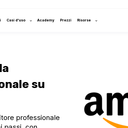
i
Casi d'uso
Academy
Prezzi
Risorse
da
onale su
tore professionale
i passi, con