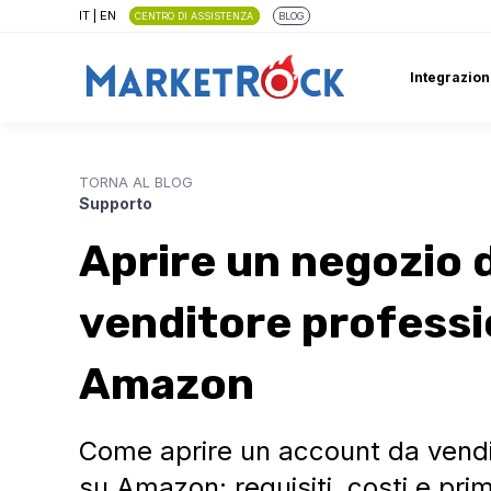
IT
|
EN
CENTRO DI ASSISTENZA
BLOG
Integrazion
TORNA AL BLOG
Supporto
Aprire un negozio 
venditore professi
Amazon
Come aprire un account da vendi
su Amazon: requisiti, costi e prim