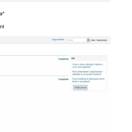
ua"
unt