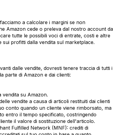
facciamo a calcolare i margini se non
 che Amazon cede o preleva dal nostro account da
re tutte le possibili voci di entrate, costi e altre
 sui profitti dalla vendita sul marketplace.
nti dalle vendite, dovresti tenere traccia di tutti i
 da parte di Amazon e dai clienti:
lla vendita su Amazon.
e vendite a causa di articoli restituiti dai clienti
tuo conto quando un cliente viene rimborsato, ma
uito entro il tempo specificato, costringendo
nte il valore di sostituzione dell'articolo.
hant Fulfilled Network (MNF): crediti di
ccreditati sul tuo conto in base a quanto