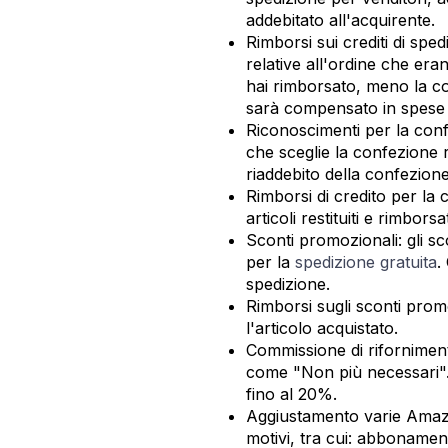
addebitato all'acquirente.
Rimborsi sui crediti di spe
relative all'ordine che era
hai rimborsato, meno la c
sarà compensato in spese d
Riconoscimenti per la conf
che sceglie la confezione
riaddebito della confezione
Rimborsi di credito per la 
articoli restituiti e rimbor
Sconti promozionali: gli scon
per la
spedizione gratuita
.
spedizione.
Rimborsi sugli sconti promo
l'articolo acquistato.
Commissione di rifornimento:
come "Non più necessari"
fino al 20%.
Aggiustamento varie Amazo
motivi, tra cui: abbonamenti