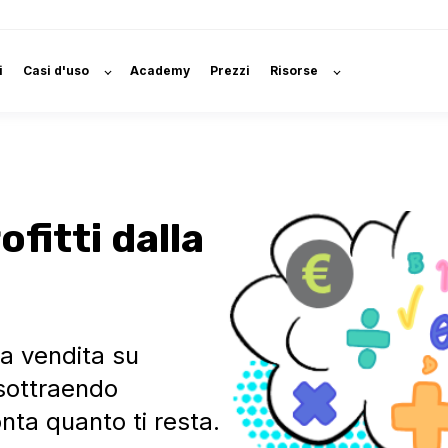
i
Casi d'uso
Academy
Prezzi
Risorse
fitti dalla
la vendita su
sottraendo
nta quanto ti resta.