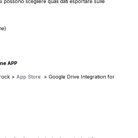
si possono scegliere quali dati esportare sulle
ne)
one APP
trock >
App Store
> Google Drive Integration for