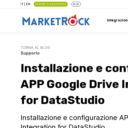
IT
|
EN
CENTRO DI ASSISTENZA
BLOG
Integrazion
TORNA AL BLOG
Supporto
Installazione e co
APP Google Drive I
for DataStudio
Installazione e configurazione A
Integration for DataStudio