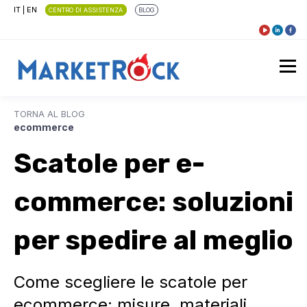
IT
|
EN
CENTRO DI ASSISTENZA
BLOG
TORNA AL BLOG
ecommerce
Scatole per e-
commerce: soluzioni
per spedire al meglio
Come scegliere le scatole per
ecommerce: misure, materiali,