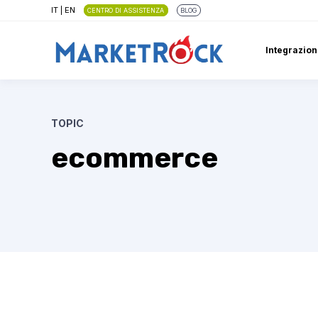
IT
|
EN
CENTRO DI ASSISTENZA
BLOG
Integrazion
TOPIC
ecommerce