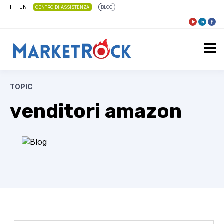
IT
|
EN
CENTRO DI ASSISTENZA
BLOG
TOPIC
venditori amazon