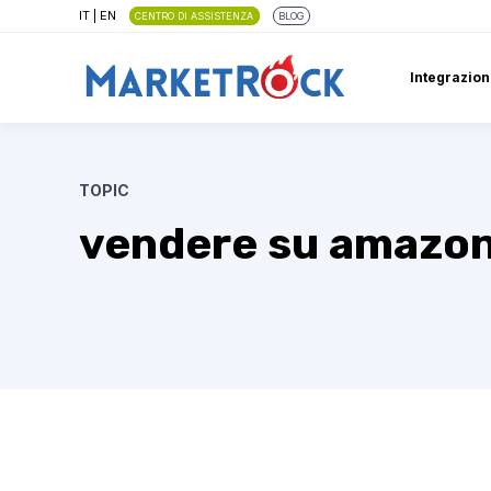
IT
|
EN
CENTRO DI ASSISTENZA
BLOG
Integrazion
TOPIC
vendere su amazon