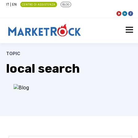
IT
|
EN
CENTRO DI ASSISTENZA
BLOG
TOPIC
local search