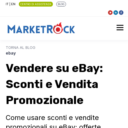
IT
|
EN
CENTRO DI ASSISTENZA
BLOG
TORNA AL BLOG
ebay
Vendere su eBay:
Sconti e Vendita
Promozionale
Come usare sconti e vendite
promozionali su eBay: offerte,