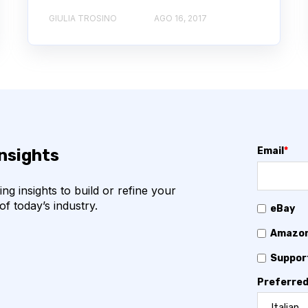
GIULIA TROSINO
AGO 16, 2017
Email
*
insights
g insights to build or refine your
f today’s industry.
eBay
Amazo
Suppor
Preferred