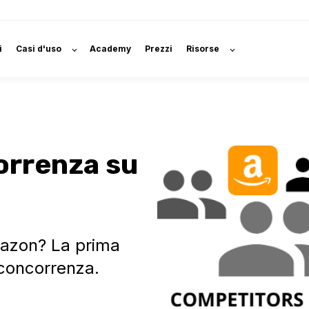
i
Casi d'uso
Academy
Prezzi
Risorse
orrenza su
mazon? La prima
 concorrenza.