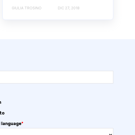
GIULIA TROSINO
DIC 27, 2018
n
to
 language
*