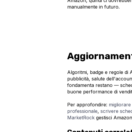
Amazon, quindi ci dovrebber
manualmente in futuro.
Aggiornamen
Algoritmi, badge e regole di
pubblicità, salute dell'accoun
fondamenta restano — schede 
buone performance di vendit
Per approfondire:
migliorar
professionale
,
scrivere sched
MarketRock
gestisci Amazon e