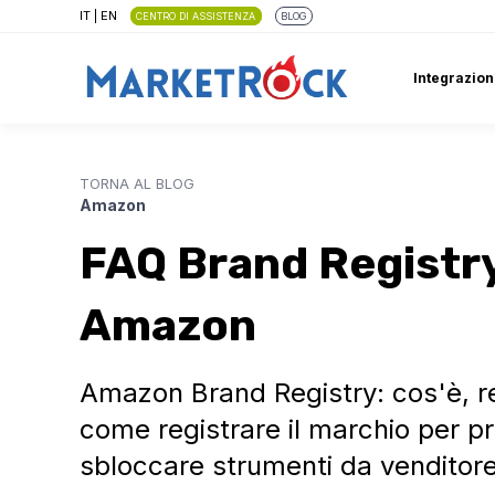
IT
|
EN
CENTRO DI ASSISTENZA
BLOG
Integrazion
TORNA AL BLOG
Amazon
FAQ Brand Registry
Amazon
Amazon Brand Registry: cos'è, re
come registrare il marchio per p
sbloccare strumenti da venditore